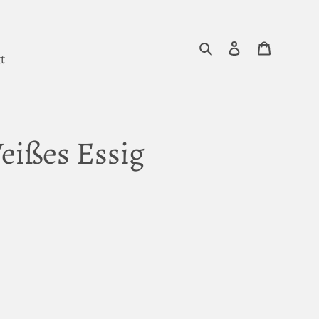
Suchen
Einloggen
Warenko
t
eißes Essig