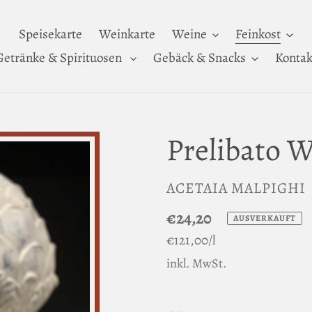
Speisekarte
Weinkarte
Weine
Feinkost
Getränke & Spirituosen
Gebäck & Snacks
Kontak
Prelibato W
VERKÄUFER
ACETAIA MALPIGHI
Normaler
€24,20
AUSVERKAUFT
pro
Preis
Einzelpreis
€121,00
/
l
inkl. MwSt.