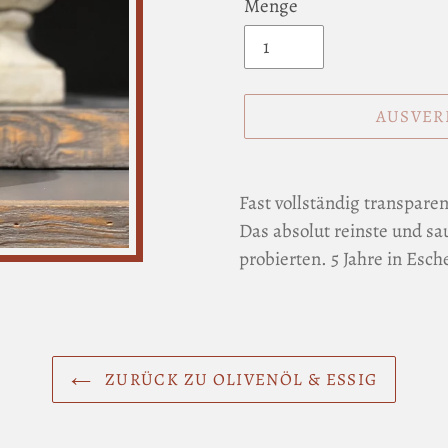
Menge
AUSVER
Produkt
wird
Fast vollständig transpare
zum
Das absolut reinste und s
Warenkorb
probierten. 5 Jahre in Esch
hinzugefügt
ZURÜCK ZU OLIVENÖL & ESSIG